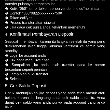
transfer pulsanya semacam ini:
� Ketik *858*nomor telkomsel server domino qq*nominal#
� Contoh *858*0822xxxxxxxx*50#
� Tekan call/yes
� Proses transfer akan diawali
� Jika gaga cek pulsa anda, tekankan memenuhi
4. Konfirmasi Pembayaran Deposit
Sesudah membayar, karena itu langkah setelah itu yang perlu
dilaksanakan ialah tinggal lakukan verifikasi ke admin yang
standby.
� Login ke account anda
� Klik pada menu live chat
� Sampaikan jika anda telah transfer dana ke nomor
tercantum seperti perintah
� Lampirkan bukti transfer
� Selesai
5. Cek Saldo Deposit
Untuk menunjukkan jika deposit yang anda telah masuk atau
belum, karena itu langsung anda cek saldo anda itu. Anda
dapat cek saldo yang anda punya pada account yang anda
bikin.