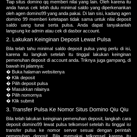
Tiap situs domino qq memberi nilai yang lain. Oleh karena itu
anda harus cek lebih dulu minimal saldo yang diperkenankan
oleh agen domino99 yang anda pakai. Di lain sisi, kadang agen
domino 99 memberi ketetapan tidak sama untuk nilai deposit
saldo uang tunai serta pulsa. Anda dapat tanyakanlah
langsung ke admin atau cek di dasbor account.
2. Lakukan Keinginan Deposit Lewat Pulsa
Bila telah tahu minimal saldo deposit pulsa yang perlu di isi,
karena itu langkah setelah itu tinggal lakukan keinginan
pemenuhan deposit di account anda. Triknya juga gampang, di
bawah ini jalannya:
� Buka halaman websitenya
� Klik deposit
� Pilih deposit pulsa
� Masukkan nilainya
� Pilih nomornya
� Klik submit
3. Transfer Pulsa Ke Nomor Situs Domino Qiu Qiu
Bila telah lakukan keinginan pemenuhan deposit, langkah cara
deposit domino99 lewat pulsa telkomsel setelah itu tinggal isi
transfer pulsa ke nomor server sesuai dengan perintah
pemenuhan deposit. Bila memakai telkomsel karena itu